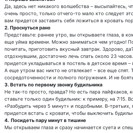
Да, здесь нет никакого волшебства – высыпайтесь, ч
очень просто, только отчего-то мало кто следует эт
вам придется заставить себя ложиться в кровать по
2. Проснуться рано
Представьте: раннее утро, вы открываете глаза, в к
еще уйма времени. Можно заниматься чем угодно! По
почитать, приготовить вкусный завтрак. Здорово, да?
отдохнувшим, достаточно лечь спать около 23 часов
придется укладываться в постель в детское время – в
А еще утром вас никто не отвлекает – все еще спят
сосредоточенности и полного погружения. И не боять
3. Встать по первому звонку будильника
Не так-то просто, правда? Но есть пара лайфхаков, 
ставьте только один будильник: к примеру, на 7:15. 
«Разбудить через 5 минут» и подобными. В-третьих,
придется встать с кровати, чтобы выключить будиль
4.
Посидеть пару минут в тишине
Мы открываем глаза и сразу начинается суета и спе