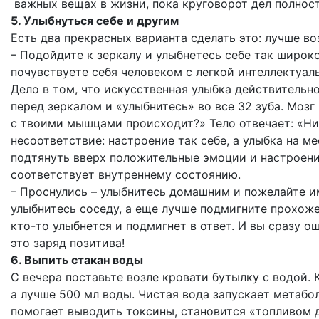
важных вещах в жизни, пока круговорот дел полност
5. Улыбнуться себе и другим
Есть два прекрасных варианта сделать это: лучше во
– Подойдите к зеркалу и улыбнетесь себе так широко
почувствуете себя человеком с легкой интеллектуал
Дело в том, что искусственная улыбка действительн
перед зеркалом и «улыбнитесь» во все 32 зуба. Мозг 
с твоими мышцами происходит?» Тело отвечает: «Ни
несоответствие: настроение так себе, а улыбка на ме
подтянуть вверх положительные эмоции и настроени
соответствует внутреннему состоянию.
– Проснулись – улыбнитесь домашним и пожелайте и
улыбнитесь соседу, а еще лучше подмигните прохожем
кто-то улыбнется и подмигнет в ответ. И вы сразу ощ
это заряд позитива!
6. Выпить стакан воды
С вечера поставьте возле кровати бутылку с водой. 
а лучше 500 мл воды. Чистая вода запускает метабол
помогает выводить токсины, становится «топливом 