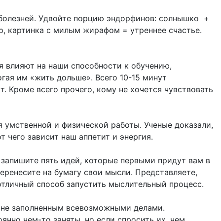
 болезней. Удвойте порцию эндорфинов: солнышко +
р, картинка с милым жирафом = утреннее счастье.
я влияют на наши способности к обучению,
гая им «жить дольше». Всего 10-15 минут
. Кроме всего прочего, кому не хочется чувствовать
я умственной и физической работы. Ученые доказали,
т чего зависит наш аппетит и энергия.
 запишите пять идей, которые первыми придут вам в
перенесите на бумагу свои мысли. Представляете,
 отличный способ запустить мыслительный процесс.
а не заполненным всевозможными делами.
оянно чем-то заняты, но если спросить их, чем