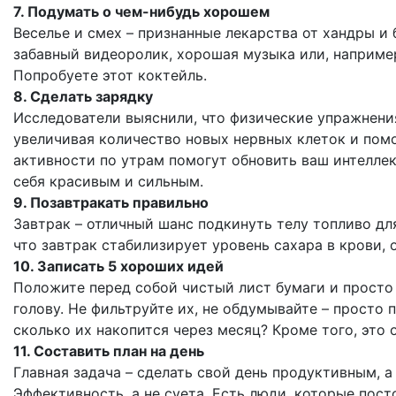
7. Подумать о чем-нибудь хорошем
Веселье и смех – признанные лекарства от хандры и
забавный видеоролик, хорошая музыка или, наприме
Попробуете этот коктейль.
8. Сделать зарядку
Исследователи выяснили, что физические упражнени
увеличивая количество новых нервных клеток и помо
активности по утрам помогут обновить ваш интеллект
себя красивым и сильным.
9. Позавтракать правильно
Завтрак – отличный шанс подкинуть телу топливо дл
что завтрак стабилизирует уровень сахара в крови, о
10. Записать 5 хороших идей
Положите перед собой чистый лист бумаги и просто
голову. Не фильтруйте их, не обдумывайте – просто 
сколько их накопится через месяц? Кроме того, это
11. Составить план на день
Главная задача – сделать свой день продуктивным, 
Эффективность, а не суета. Есть люди, которые пост